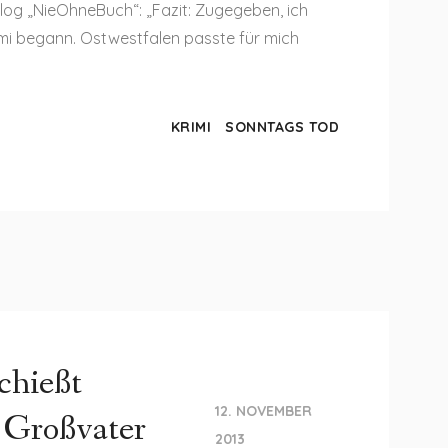
Blog „NieOhneBuch“: „Fazit: Zugegeben, ich
rimi begann. Ostwestfalen passte für mich
KRIMI
SONNTAGS TOD
chießt
12. NOVEMBER
n Großvater
2013