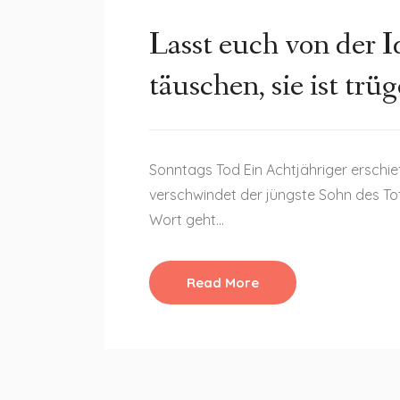
Lasst euch von der I
täuschen, sie ist trüg
Sonntags Tod Ein Achtjähriger erschie
verschwindet der jüngste Sohn des To
Wort geht…
Read More