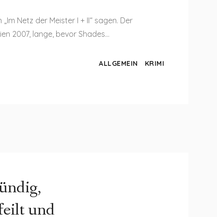
m Netz der Meister I + II“ sagen. Der
chien 2007, lange, bevor Shades…
ALLGEMEIN
KRIMI
ündig,
feilt und