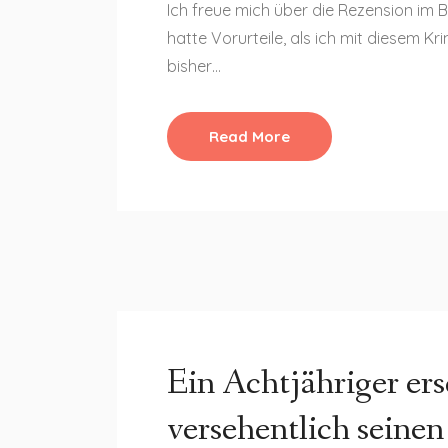
Ich freue mich über die Rezension im 
hatte Vorurteile, als ich mit diesem K
bisher…
Read More
Ein Achtjähriger ers
versehentlich seine