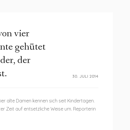
von vier
nte gehütet
der, der
t.
30. JULI 2014
 Vier alte Damen kennen sich seit Kindertagen.
r Zeit auf entsetzliche Weise um. Reporterin