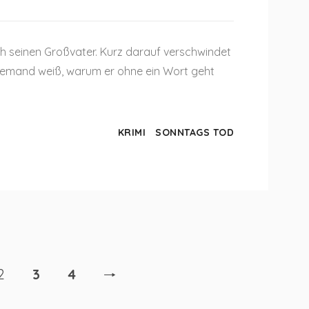
ich seinen Großvater. Kurz darauf verschwindet
Niemand weiß, warum er ohne ein Wort geht
KRIMI
SONNTAGS TOD
2
3
4
🠒