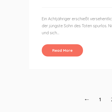
Ein Achtjähriger erschießt versehentl
der jüngste Sohn des Toten spurlos. 
und sich…
Read More
🠐
1