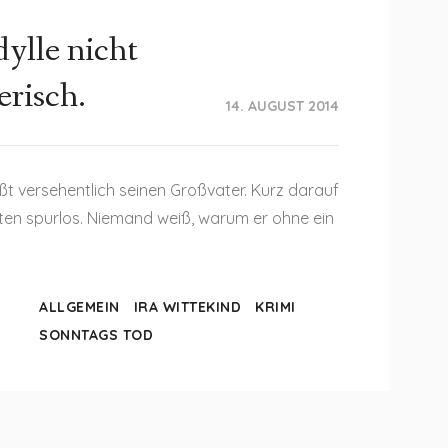
dylle nicht
erisch.
14. AUGUST 2014
ßt versehentlich seinen Großvater. Kurz darauf
ten spurlos. Niemand weiß, warum er ohne ein
ALLGEMEIN
IRA WITTEKIND
KRIMI
SONNTAGS TOD