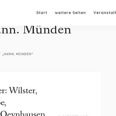
Start
weitere Seiten
Veranstal
nn. Münden
T „HANN. MÜNDEN“
: Wilster,
e,
 Oeynhausen