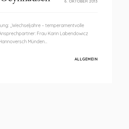
6. OKTOBER 2013
esung: „Wechseljahre – temperamentvolle
 Ansprechpartner: Frau Karin Labendowicz
13 Hannoversch Münden…
ALLGEMEIN