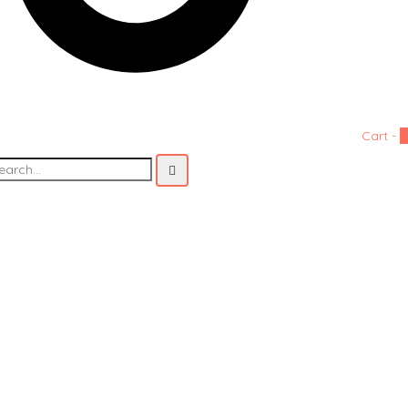
Cart -
0