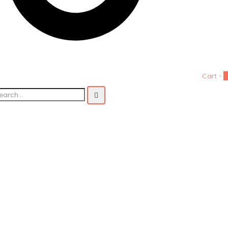
Cart -
0