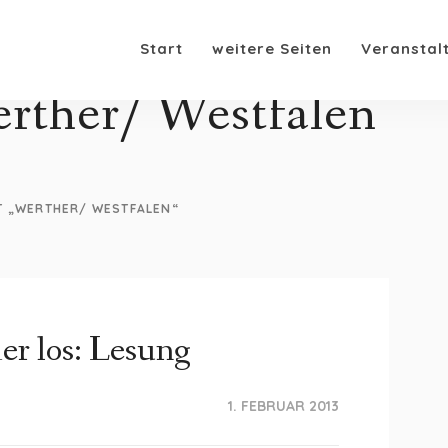
Start
weitere Seiten
Veranstal
rther/ Westfalen
T „WERTHER/ WESTFALEN“
er los: Lesung
1. FEBRUAR 2013