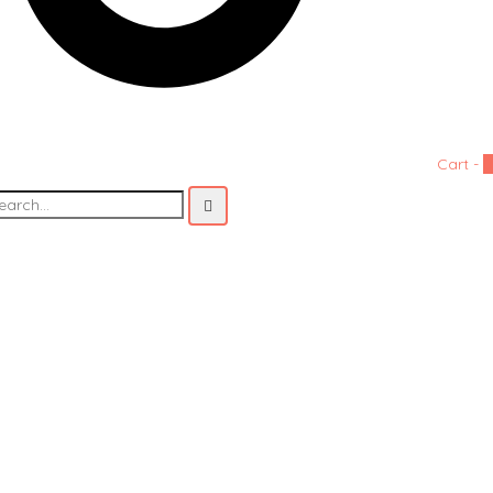
Cart -
0