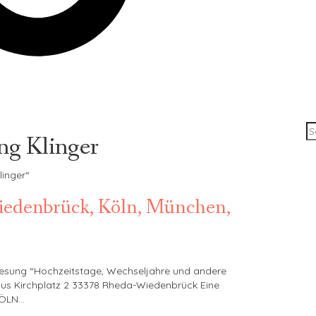
g Klinger
linger“
edenbrück, Köln, München,
esung “Hochzeitstage, Wechseljahre und andere
aus Kirchplatz 2 33378 Rheda-Wiedenbrück Eine
 KÖLN…